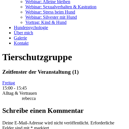
Webinar: Alleine bleiben
Webinar: Sexualverhalten & Kastration
Webinar: Stress beim Hund
Webinar: Silvester mit Hund
Vortrag: Kind & Hund
Hundepsychologie
Über mich
Galerie
Kontakt
Tierschutzgruppe
Zeitfenster der Veranstaltung (1)
Freitag
15:00
-
15:45
Alltag & Vertrauen
rebecca
Schreibe einen Kommentar
Deine E-Mail-Adresse wird nicht veröffentlicht.
Erforderliche
Felder sind mit
*
markiert