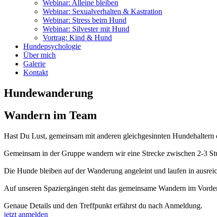
Webinar: Alleine bleiben
Webinar: Sexualverhalten & Kastration
Webinar: Stress beim Hund
Webinar: Silvester mit Hund
Vortrag: Kind & Hund
Hundepsychologie
Über mich
Galerie
Kontakt
Hundewanderung
Wandern im Team
Hast Du Lust, gemeinsam mit anderen gleichgesinnten Hundehaltern
Gemeinsam in der Gruppe wandern wir eine Strecke zwischen 2-3 Stu
Die Hunde bleiben auf der Wanderung angeleint und laufen in ausre
Auf unseren Spaziergängen steht das gemeinsame Wandern im Vordergr
Genaue Details und den Treffpunkt erfährst du nach Anmeldung.
jetzt anmelden