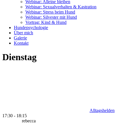
Webinar: Alleine bleiben
Webinar: Sexualverhalten & Kastration
Webinar: Stress beim Hund
Webinar: Silvester mit Hund
Vortrag: Kind & Hund
Hundepsychologie
Über mich
Galerie
Kontakt
Dienstag
Alltagshelden
17:30
-
18:15
rebecca